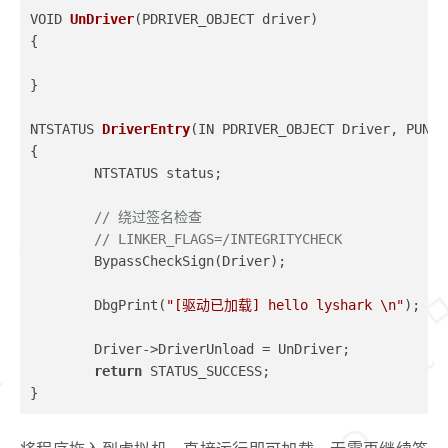
VOID 
UnDriver
(PDRIVER_OBJECT driver)
{
}
NTSTATUS 
DriverEntry
(IN PDRIVER_OBJECT Driver, PUNIC
{
	NTSTATUS status;
// 绕过签名检查
// LINKER_FLAGS=/INTEGRITYCHECK
	BypassCheckSign(Driver);
	DbgPrint(
"[驱动已加载] hello lyshark \n"
);
	Driver->DriverUnload = UnDriver;
return
 STATUS_SUCCESS;
}