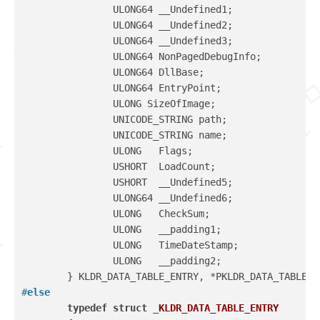
		ULONG64 __Undefined1;
		ULONG64 __Undefined2;
		ULONG64 __Undefined3;
		ULONG64 NonPagedDebugInfo;
		ULONG64 DllBase;
		ULONG64 EntryPoint;
		ULONG SizeOfImage;
		UNICODE_STRING path;
		UNICODE_STRING name;
		ULONG   Flags;
		USHORT  LoadCount;
		USHORT  __Undefined5;
		ULONG64 __Undefined6;
		ULONG   CheckSum;
		ULONG   __padding1;
		ULONG   TimeDateStamp;
		ULONG   __padding2;
	} KLDR_DATA_TABLE_ENTRY, *PKLDR_DATA_TABLE_E
#
else
typedef
struct
 _
KLDR_DATA_TABLE_ENTRY