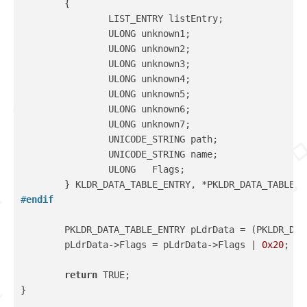
	{
		LIST_ENTRY listEntry;
		ULONG unknown1;
		ULONG unknown2;
		ULONG unknown3;
		ULONG unknown4;
		ULONG unknown5;
		ULONG unknown6;
		ULONG unknown7;
		UNICODE_STRING path;
		UNICODE_STRING name;
		ULONG   Flags;
	} KLDR_DATA_TABLE_ENTRY, *PKLDR_DATA_TABLE_E
#
endif
	PKLDR_DATA_TABLE_ENTRY pLdrData = (PKLDR_DA
	pLdrData->Flags = pLdrData->Flags | 
0x20
;
return
 TRUE;
}