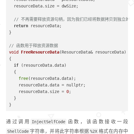
  resourceData.size = dwSize;
// 不再需要释放资源句柄，因为我们已经将数据拷贝到独立的
return
 resourceData;
}
// 函数用于释放资源数据
void
FreeResourceData
(ResourceData& resourceData)
{
if
 (resourceData.data)
  {
free
(resourceData.data);
    resourceData.data = nullptr;
    resourceData.size = 
0
;
  }
}
通过调用
InjectSelfCode
函数，该函数接收一段
ShellCode
字符串，并将此字符串根据
%2X
格式在内存中