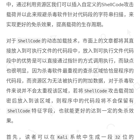
中，通过利用资源区我们可以插入自定义的ShellCode攻击
载荷并以此来规避杀毒软件针对代码段的字符串扫描，来
实现更好的免杀效果，提高载荷的生存周期。
对于
ShellCode
的动态加载技术，市面上的文章都将其直
接放入到可执行文件的代码段中，放入到可执行文件代码
段中的优势是可以直接通过指针的方式调用执行，而缺点
也很明显，因为杀毒软件最重视的查杀区域恰恰是程序的
代码段，而资源区为无法被执行的附加数据，对于杀毒软
件来说并不会太重视该区域，若将
ShellCode
攻击载荷加
密后放入到该区域，则程序中的代码段将不会保留有
ShellCode
特征字段，也就能更好的达到一定的免杀效
果。
首先，读者可以在
Kali
系统中生成一段
32
位的