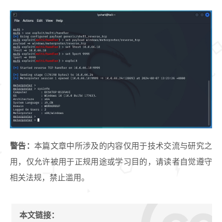
警告：
本篇文章中所涉及的内容仅用于技术交流与研究之
用，仅允许被用于正规用途或学习目的，请读者自觉遵守
相关法规，禁止滥用。
本文链接：