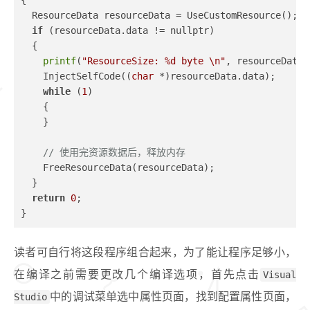
{
  ResourceData resourceData = UseCustomResource();
if
 (resourceData.data != nullptr)
  {
printf
(
"ResourceSize: %d byte \n"
, resourceData.
    InjectSelfCode((
char
 *)resourceData.data);
while
 (
1
)
    {
    }
// 使用完资源数据后，释放内存
    FreeResourceData(resourceData);
  }
return
0
;
}
读者可自行将这段程序组合起来，为了能让程序足够小，
在编译之前需要更改几个编译选项，首先点击
Visual
Studio
中的调试菜单选中属性页面，找到配置属性页面，