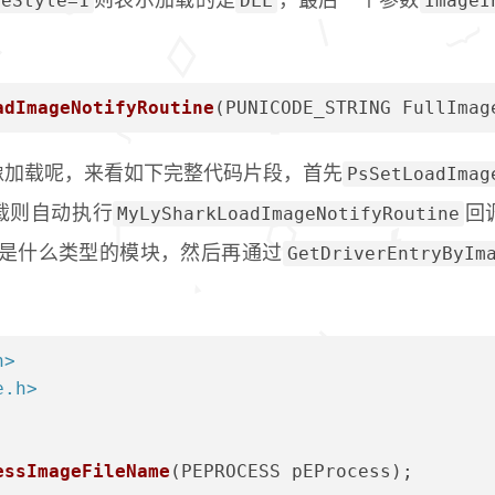
leStyle=1
DLL
ImageI
则表示加载的是
，最后一个参数
adImageNotifyRoutine
(PUNICODE_STRING FullImag
PsSetLoadImag
像加载呢，来看如下完整代码片段，首先
MyLySharkLoadImageNotifyRoutine
载则自动执行
回
GetDriverEntryByIm
是什么类型的模块，然后再通过
。
h>
e.h>
essImageFileName
(PEPROCESS pEProcess)
;