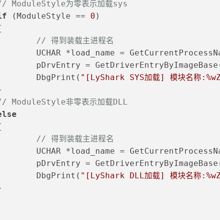
// ModuleStyle为零表示加载sys
if
 (ModuleStyle == 
0
)
	{
// 得到装载主进程名
			UCHAR *load_name = GetCurrentProcessN
			pDrvEntry = GetDriverEntryByImageBas
			DbgPrint(
"[LyShark SYS加载] 模块名称:%w
	}
// ModuleStyle非零表示加载DLL
else
	{
// 得到装载主进程名
			UCHAR *load_name = GetCurrentProcessN
			pDrvEntry = GetDriverEntryByImageBas
			DbgPrint(
"[LyShark DLL加载] 模块名称:%w
	}