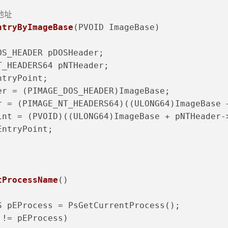
地址
ntryByImageBase
(PVOID ImageBase)
DOS_HEADER pDOSHeader;
NT_HEADERS64 pNTHeader;
ntryPoint;
der = (PIMAGE_DOS_HEADER)ImageBase;
er = (PIMAGE_NT_HEADERS64)((ULONG64)ImageBase 
oint = (PVOID)((ULONG64)ImageBase + pNTHeader
EntryPoint;
tProcessName
()
SS pEProcess = PsGetCurrentProcess();
 != pEProcess)