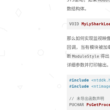
Modu
SYS驱动，如果
数结构体。
VOID 
MyLySharkLo
那么如何实现监视映
回调，当有模块被加
ModuleStyle
断
得出
详细参数并打印输出
#
include
<ntddk.
#
include
<ntimag
// 未导出函数声明
PUCHAR 
PsGetProc