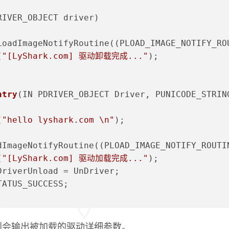
RIVER_OBJECT driver)
eLoadImageNotifyRoutine((PLOAD_IMAGE_NOTIFY_R
(
"[LyShark.com] 驱动卸载完成..."
);
ntry
(IN PDRIVER_OBJECT Driver, PUNICODE_STRIN
(
"hello lyshark.com \n"
);
adImageNotifyRoutine((PLOAD_IMAGE_NOTIFY_ROUTI
(
"[LyShark.com] 驱动加载完成..."
);
>DriverUnload = UnDriver;
TATUS_SUCCESS;
则会输出被加载的驱动详细参数。