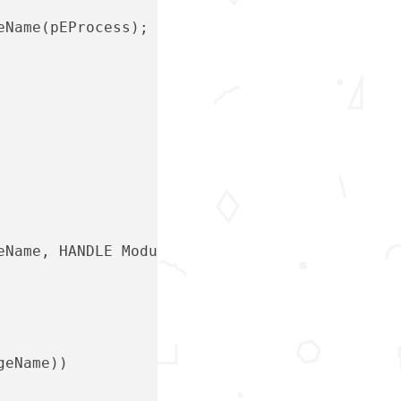
leName(pEProcess);
eName, HANDLE ModuleStyle, PIMAGE_INFO ImageI
geName))