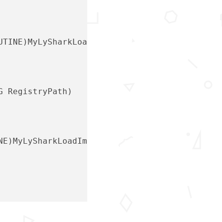
OUTINE)MyLySharkLoadImageNotifyRoutine);
G RegistryPath)
NE)MyLySharkLoadImageNotifyRoutine);