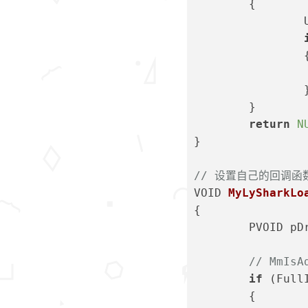
	{
	
	
	}
return
N
}
// 设置自己的回调函
VOID 
MyLySharkLo
{
	PVOID pD
// MmIs
if
 (Full
	{