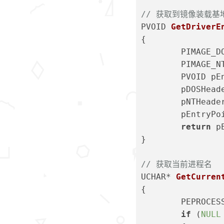
// 获取到镜像装载基
PVOID 
GetDriverE
{
	PIMAGE_
	PIMAGE_
	PVOID pE
	pDOSHea
	pNTHead
	pEntryP
return
 p
}
// 获取当前进程名
UCHAR* 
GetCurren
{
	PEPROCE
if
 (
NULL