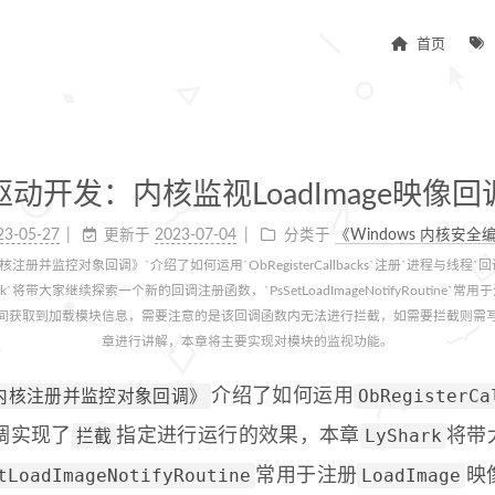
首页
驱动开发：内核监视LoadImage映像回
23-05-27
更新于
2023-07-04
分类于
《Windows 内核安
册并监控对象回调》`介绍了如何运用`ObRegisterCallbacks`注册`进程与线程
`将带大家继续探索一个新的回调注册函数，`PsSetLoadImageNotifyRoutine`常用于
间获取到加载模块信息，需要注意的是该回调函数内无法进行拦截，如需要拦截则需
章进行讲解，本章将主要实现对模块的监视功能。
内核注册并监控对象回调》
ObRegisterCa
介绍了如何运用
拦截
LyShark
调实现了
指定进行运行的效果，本章
将带
tLoadImageNotifyRoutine
LoadImage
常用于注册
映