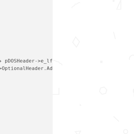
+ pDOSHeader->e_lfanew);
->OptionalHeader.AddressOfEntryPoint);