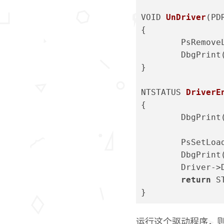
VOID 
UnDriver
(PD
{
	PsRemov
	DbgPrint
}
NTSTATUS 
DriverE
{
	DbgPrint
	PsSetLo
	DbgPrint
	Driver-
return
 S
}
运行这个驱动程序，