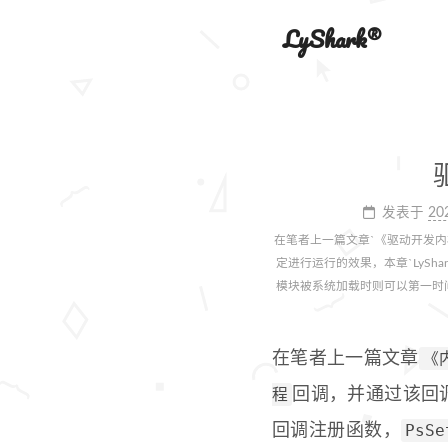
LyShark®
发表于
20
在笔者上一篇文章`《驱动开发内核注
定进行运行的效果，本章`LyShark
模块被系统加载时则可以第一时
《
在笔者上一篇文章
程
回调，并通过该回
PsSe
回调注册函数，