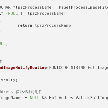
		UCHAR *lpszProcessName = PsGetProcessImageFi
if
 (
NULL
 != lpszProcessName)
	{
return
 lpszProcessName;
	}
ULL
;
数
adImageNotifyRoutine
(PUNICODE_STRING FullImag
rvEntry;
Address 验证地址可用性
ImageName != 
NULL
 && MmIsAddressValid(FullIma