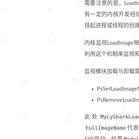
需要注意的是，Loa
有一定的内核开发经验
挂起进程或线程的创建
内核监视LoadIm
利用这个机制来监视
监视模块加载与卸载
PsSetLoadImag
PsRemoveLoadI
MyLySharkLoa
此处
FullImageName
代表