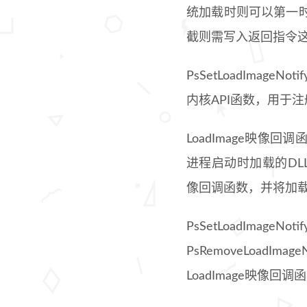
统加载时则可以第一
截则需写入返回指令
PsSetLoadImageNo
内核API函数，用于注
LoadImage映
进程启动时加载的DL
像回调函数，并将加
PsSetLoadIm
PsRemoveLoad
LoadImage映