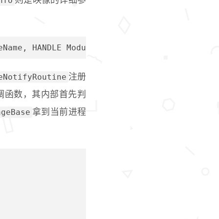
nfo
则是映像的详细参
eName, HANDLE ModuleStyle, PIMAGE_INFO ImageI
eNotifyRoutine
注册
调函数，其内部首先判
ageBase
拿到当前进程