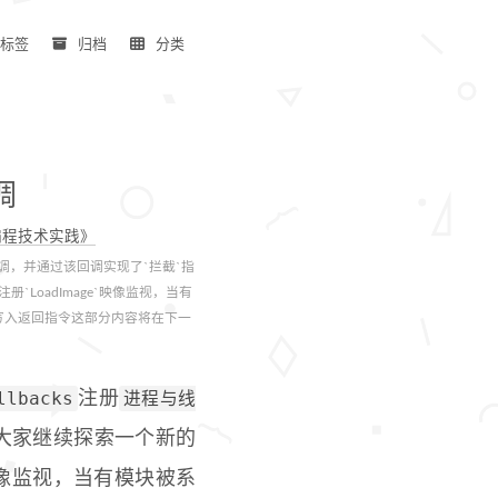
标签
归档
分类
调
全编程技术实践》
`回调，并通过该回调实现了`拦截`指
注册`LoadImage`映像监视，当有
写入返回指令这部分内容将在下一
llbacks
进程与线
注册
大家继续探索一个新的
像监视，当有模块被系