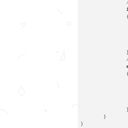
	
	
	
	
	}
}