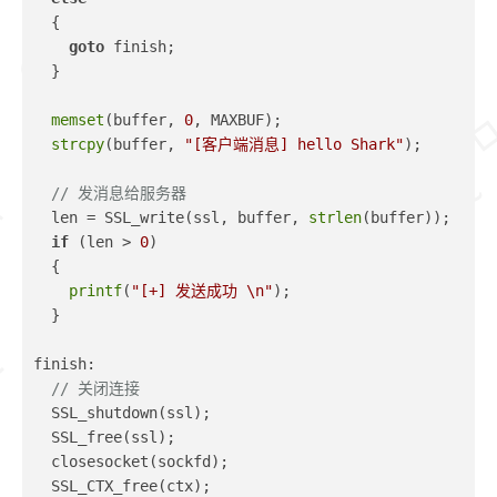
  {
goto
 finish;
  }
memset
(buffer, 
0
, MAXBUF);
strcpy
(buffer, 
"[客户端消息] hello Shark"
);
// 发消息给服务器
  len = SSL_write(ssl, buffer, 
strlen
(buffer));
if
 (len > 
0
)
  {
printf
(
"[+] 发送成功 \n"
);
  }
finish:
// 关闭连接
  SSL_shutdown(ssl);
  SSL_free(ssl);
  closesocket(sockfd);
  SSL_CTX_free(ctx);