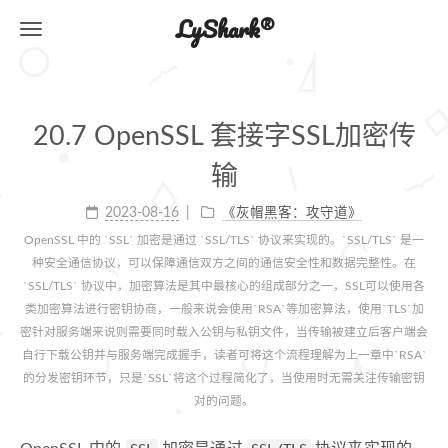
LyShark®
20.7 OpenSSL 套接字SSL加密传
输
2023-08-16
《灰帽黑客：攻守道》
OpenSSL 中的 `SSL` 加密是通过 `SSL/TLS` 协议来实现的。`SSL/TLS` 是一
种安全通信协议，可以保障通信双方之间的通信安全性和数据完整性。在
`SSL/TLS` 协议中，加密算法是其中最核心的组成部分之一，SSL可以使用各
类加密算法进行密钥协商，一般来说会使用`RSA`等加密算法，使用`TLS`加
密针对服务端来说则需要同时载入公钥与私钥文件，当传输被建立后客户端会
自行下载公钥并与服务端完成握手，读者可将这个流程理解为上一章中`RSA`
的分发密钥环节，只是`SSL`将这个过程简化了，当使用时无需关注传输密钥
对的问题。