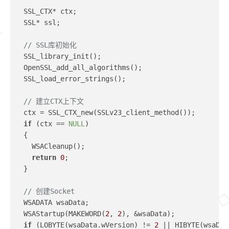
  SSL_CTX* ctx;
  SSL* ssl;
// SSL库初始化
  SSL_library_init();
  OpenSSL_add_all_algorithms();
  SSL_load_error_strings();
// 建立CTX上下文
  ctx = SSL_CTX_new(SSLv23_client_method());
if
 (ctx == 
NULL
)
  {
    WSACleanup();
return
0
;
  }
// 创建Socket
  WSADATA wsaData;
  WSAStartup(MAKEWORD(
2
, 
2
), &wsaData);
if
 (LOBYTE(wsaData.wVersion) != 
2
 || HIBYTE(wsaDat