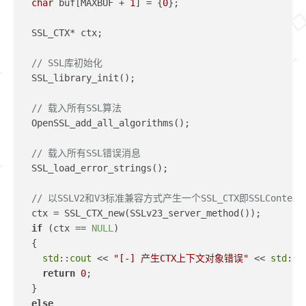
char
 buf[MAXBUF + 
1
] = {
0
};
  SSL_CTX* ctx;
// SSL库初始化
  SSL_library_init();
// 载入所有SSL算法
  OpenSSL_add_all_algorithms();
// 载入所有SSL错误消息
  SSL_load_error_strings();
// 以SSLV2和V3标准兼容方式产生一个SSL_CTX即SSLContentT
  ctx = SSL_CTX_new(SSLv23_server_method());
if
 (ctx == 
NULL
)
  {
std
::
cout
 << 
"[-] 产生CTX上下文对象错误"
 << 
std
::
e
return
0
;
  }
else