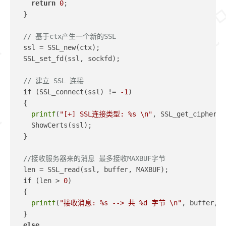
return
0
;
  }
// 基于ctx产生一个新的SSL
  ssl = SSL_new(ctx);
  SSL_set_fd(ssl, sockfd);
// 建立 SSL 连接
if
 (SSL_connect(ssl) != 
-1
)
  {
printf
(
"[+] SSL连接类型: %s \n"
, SSL_get_cipher(s
    ShowCerts(ssl);
  }
//接收服务器来的消息 最多接收MAXBUF字节
  len = SSL_read(ssl, buffer, MAXBUF);
if
 (len > 
0
)
  {
printf
(
"接收消息: %s --> 共 %d 字节 \n"
, buffer, l
  }
else