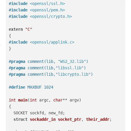
#
include
<openssl/ssl.h>
#
include
<openssl/pem.h>
#
include
<openssl/crypto.h>
extern
"C"
{
#
include
<openssl/applink.c>
}
#
pragma
 comment(lib, 
"WS2_32.lib"
)
#
pragma
 comment(lib,
"libssl.lib"
)
#
pragma
 comment(lib,
"libcrypto.lib"
)
#
define
 MAXBUF 1024
int
main
(
int
 argc, 
char
** argv)
{
  SOCKET sockfd, new_fd;
struct
sockaddr_in
socket_ptr
, 
their_addr
;