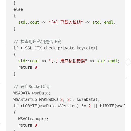
  }
else
  {
std
::
cout
 << 
"[+] 已载入私钥"
 << 
std
::
endl
;
  }
// 检查用户私钥是否正确
if
 (!SSL_CTX_check_private_key(ctx))
  {
std
::
cout
 << 
"[-] 用户私钥错误"
 << 
std
::
endl
;
return
0
;
  }
// 开启Socket监听
  WSADATA wsaData;
  WSAStartup(MAKEWORD(
2
, 
2
), &wsaData);
if
 (LOBYTE(wsaData.wVersion) != 
2
 || HIBYTE(wsaDat
  {
    WSACleanup();
return
0
;