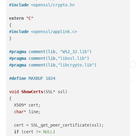
#
include
<openssl/crypto.h>
extern
"C"
{
#
include
<openssl/applink.c>
}
#
pragma
 comment(lib, 
"WS2_32.lib"
)
#
pragma
 comment(lib,
"libssl.lib"
)
#
pragma
 comment(lib,
"libcrypto.lib"
)
#
define
 MAXBUF 1024
void
ShowCerts
(SSL* ssl)
{
  X509* cert;
char
* line;
  cert = SSL_get_peer_certificate(ssl);
if
 (cert != 
NULL
)