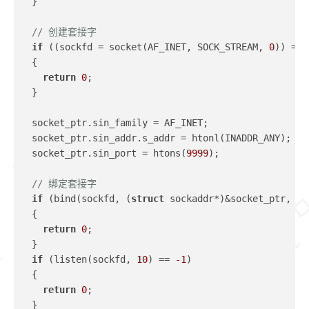
  }
// 创建套接字
if
 ((sockfd = socket(AF_INET, SOCK_STREAM, 
0
)) == 
  {
return
0
;
  }
  socket_ptr.sin_family = AF_INET;
  socket_ptr.sin_addr.s_addr = htonl(INADDR_ANY);
  socket_ptr.sin_port = htons(
9999
);
// 绑定套接字
if
 (bind(sockfd, (
struct
 sockaddr*)&socket_ptr, 
si
  {
return
0
;
  }
if
 (listen(sockfd, 
10
) == 
-1
)
  {
return
0
;
  }