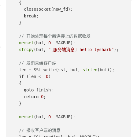
    {
      closesocket(new_fd);
break
;
    }
// 开始处理每个新连接上的数据收发
memset
(buf, 
0
, MAXBUF);
strcpy
(buf, 
"[服务端消息] hello lyshark"
);
// 发消息给客户端
    len = SSL_write(ssl, buf, 
strlen
(buf));
if
 (len <= 
0
)
    {
goto
 finish;
return
0
;
    }
memset
(buf, 
0
, MAXBUF);
// 接收客户端的消息
    len = SSL_read(ssl, buf, MAXBUF);