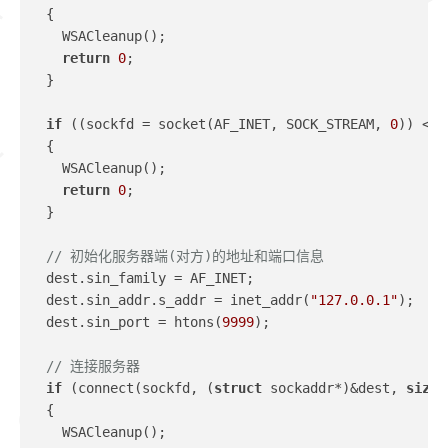
  {
    WSACleanup();
return
0
;
  }
if
 ((sockfd = socket(AF_INET, SOCK_STREAM, 
0
)) < 
0
  {
    WSACleanup();
return
0
;
  }
// 初始化服务器端(对方)的地址和端口信息
  dest.sin_family = AF_INET;
  dest.sin_addr.s_addr = inet_addr(
"127.0.0.1"
);
  dest.sin_port = htons(
9999
);
// 连接服务器
if
 (connect(sockfd, (
struct
 sockaddr*)&dest, 
sizeo
  {
    WSACleanup();