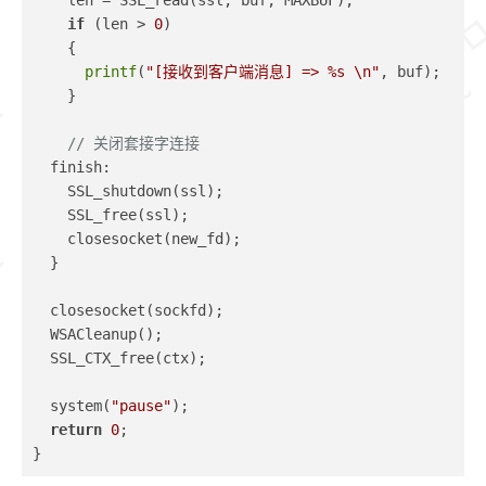
if
 (len > 
0
)
    {
printf
(
"[接收到客户端消息] => %s \n"
, buf);
    }
// 关闭套接字连接
  finish:
    SSL_shutdown(ssl);
    SSL_free(ssl);
    closesocket(new_fd);
  }
  closesocket(sockfd);
  WSACleanup();
  SSL_CTX_free(ctx);
  system(
"pause"
);
return
0
;
}