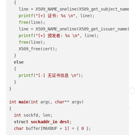
  {
    line = X509_NAME_oneline(X509_get_subject_name(c
printf
(
"[+] 证书: %s \n"
, line);
free
(line);
    line = X509_NAME_oneline(X509_get_issuer_name(ce
printf
(
"[+] 颁发者: %s \n"
, line);
free
(line);
    X509_free(cert);
  }
else
  {
printf
(
"[-] 无证书信息 \n"
);
  }
}
int
main
(
int
 argc, 
char
** argv)
{
int
 sockfd, len;
struct
sockaddr_in
dest
;
char
 buffer[MAXBUF + 
1
] = { 
0
 };