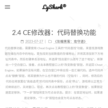
LyShark®
2.4 CE修改器：代码替换功能
2023-07-27
《灰帽黑客：攻守道》
代码替换功能，需要使用 Cheat Engine 工具的“代码查找”功能，来查找游戏数
据存储在内存中的地址。首先找到当前数值的存储地址，并将其添加到下方地
址列表中。然后右键单击该地址，并选择“找出是什么改写了这个地址”，将弹
出一个空白窗口。接着，点击本教程窗口上的“改变数值”按钮，并返回 Cheat
Engine，如果操作没有问题，在空白窗口中将出现一些汇编代码。选中代码并
点击“替换”按钮，将其替换为什么也不做的代码（空指令），同时，修改后的
代码也将放置在“高级选项”的代码列表中保存。点击“停止”，游戏将以正常方
式继续运行，关闭窗口。现在，再次点击教程窗口上的“改变数值”，如果锁定
速度足够快，“下一步”按钮将变为可点击状态。提示：在锁定地址时，如果速
度足够快，“下一步”按钮也会变为可点击状态。