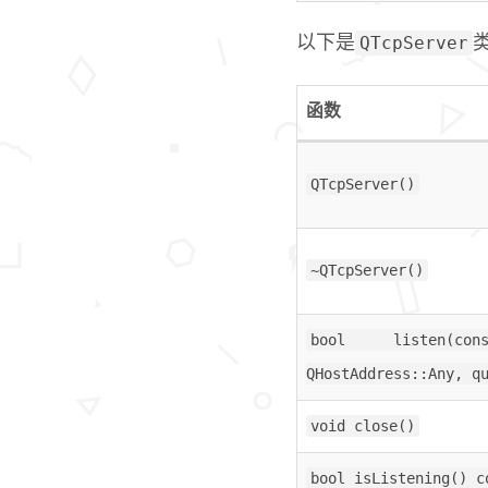
QTcpServer
以下是
函数
QTcpServer()
~QTcpServer()
bool listen(co
QHostAddress::Any, q
void close()
bool isListening() c