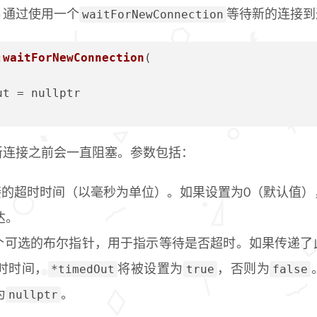
waitForNewConnection
，通过使用一个
等待新的连接到
:waitForNewConnection
(
, 
ut = nullptr
新连接之前会一直阻塞。参数包括：
接的超时时间（以毫秒为单位）。如果设置为0（默认值）
达。
个可选的布尔指针，用于指示等待是否超时。如果传递了
*timedOut
true
false
时时间，
将被设置为
，否则为
nullptr
为
。