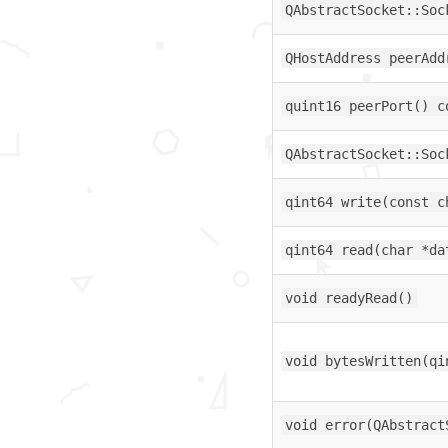
QAbstractSocket::Soc
QHostAddress peerAdd
quint16 peerPort() c
QAbstractSocket::Soc
qint64 write(const c
qint64 read(char *da
void readyRead()
void bytesWritten(qi
void error(QAbstract