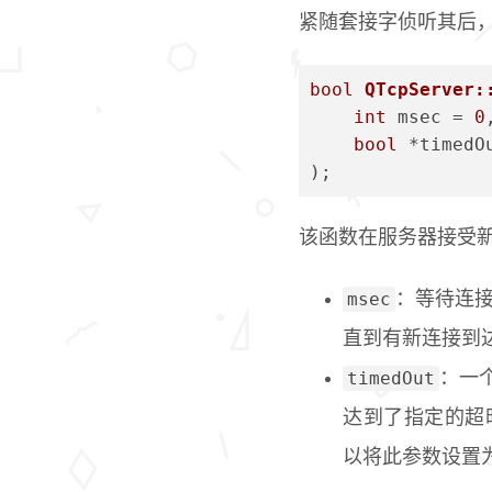
紧随套接字侦听其后
bool
QTcpServer:
int
 msec = 
0
bool
 *timedO
)
;
该函数在服务器接受
msec
：等待连
直到有新连接到
timedOut
：一
达到了指定的超
以将此参数设置