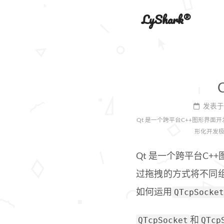
LyShark®
发表于
Qt 是一个跨平台C++图形界
形化开发极
Qt 是一个跨平台C
过拖拽的方式将不同
QTcpSocket
如何运用
QTcpSocket
QTcp
和