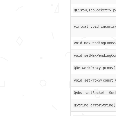
QList<QTcpSocket*> p
virtual void incomin
void maxPendingConne
void setMaxPendingCo
QNetworkProxy proxy(
void setProxy(const 
QAbstractSocket::Soc
QString errorString(