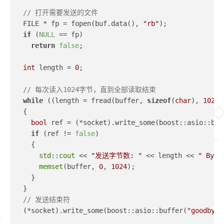
// 打开需要发送的文件
  FILE * fp = fopen(buf.data(), 
"rb"
);
if
 (
NULL
 == fp)
return
false
;
int
 length = 
0
;
// 每次读入1024字节，直到全部读取结束
while
 ((length = fread(buffer, 
sizeof
(
char
), 
1024
,
  {
bool
 ref = (*socket).write_some(boost::asio::buf
if
 (ref != 
false
)
    {
std
::
cout
 << 
"发送字节数: "
 << length << 
" Byte
memset
(buffer, 
0
, 
1024
);
    }
  }
// 发送结束符
  (*socket).write_some(boost::asio::buffer(
"goodbye 