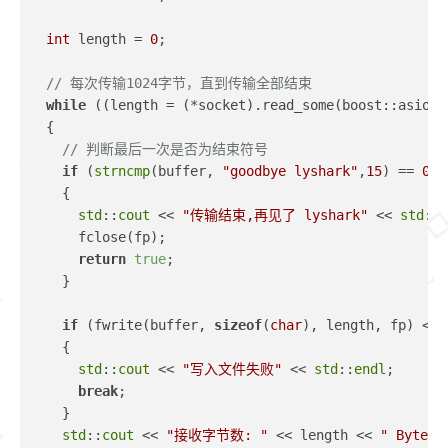
int
 length = 
0
;
// 每次传输1024字节，直到传输全部结束
while
 ((length = (*socket).read_some(boost::asio::
  {
// 判断最后一次是否为结束符号
if
 (
strncmp
(buffer, 
"goodbye lyshark"
,
15
) == 
0
)
    {
std
::
cout
 << 
"传输结束,再见了 lyshark"
 << 
std
::
e
      fclose(fp);
return
true
;
    }
if
 (fwrite(buffer, 
sizeof
(
char
), length, fp) < l
    {
std
::
cout
 << 
"写入文件失败"
 << 
std
::
endl
;
break
;
    }
std
::
cout
 << 
"接收字节数: "
 << length << 
" Bytes"