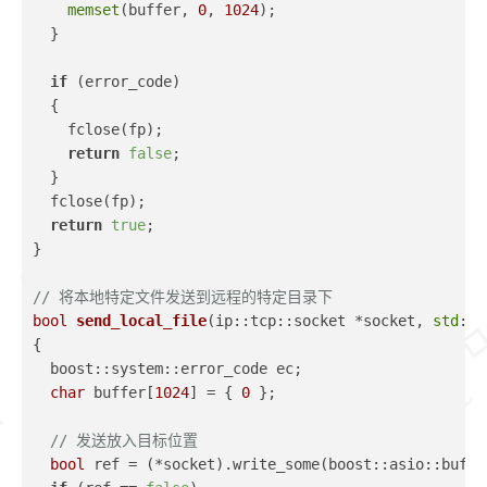
memset
(buffer, 
0
, 
1024
);
  }
if
 (error_code)
  {
    fclose(fp);
return
false
;
  }
  fclose(fp);
return
true
;
}
// 将本地特定文件发送到远程的特定目录下
bool
send_local_file
(ip::tcp::socket *socket, 
std
::
s
{
  boost::system::error_code ec;
char
 buffer[
1024
] = { 
0
 };
// 发送放入目标位置
bool
 ref = (*socket).write_some(boost::asio::buffe