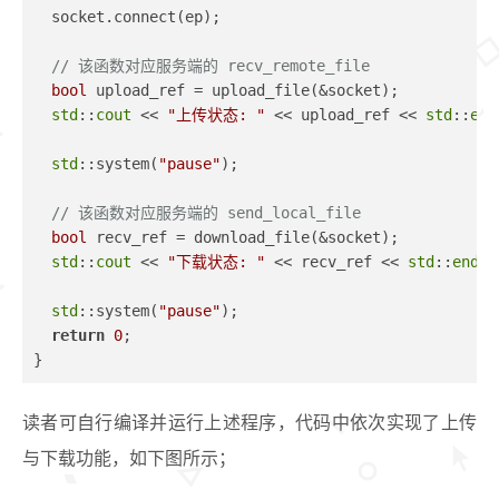
  socket.connect(ep);
// 该函数对应服务端的 recv_remote_file
bool
 upload_ref = upload_file(&socket);
std
::
cout
 << 
"上传状态: "
 << upload_ref << 
std
::
end
std
::system(
"pause"
);
// 该函数对应服务端的 send_local_file
bool
 recv_ref = download_file(&socket);
std
::
cout
 << 
"下载状态: "
 << recv_ref << 
std
::
endl
;
std
::system(
"pause"
);
return
0
;
}
读者可自行编译并运行上述程序，代码中依次实现了上传
与下载功能，如下图所示；