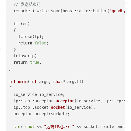
// 发送结束符
  (*socket).write_some(boost::asio::buffer(
"goodbye 
if
 (ec)
  {
    fclose(fp);
return
false
;
  }
  fclose(fp);
return
true
;
}
int
main
(
int
 argc, 
char
* argv[])
{
  io_service io_service;
  ip::tcp::acceptor 
acceptor
(io_service, ip::tcp::en
  ip::tcp::socket 
socket
(io_service)
;
  acceptor.accept(socket);
std
::
cout
 << 
"远端IP地址: "
 << socket.remote_endpoi