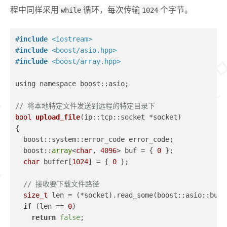
程中同样采用
while
循环，每次传输
1024
个字节。
#
include
<iostream>
#
include
<boost/asio.hpp>
#
include
<boost/array.hpp>
using namespace boost::asio;
// 将本地特定文件发送到远程的特定目录下
bool
upload_file
(ip::tcp::socket *socket)
{
  boost::system::error_code error_code;
  boost::
array
<
char
, 
4096
> buf = { 
0
 };
char
 buffer[
1024
] = { 
0
 };
// 接收要下载文件路径
size_t
 len = (*socket).read_some(boost::asio::buff
if
 (len == 
0
)
return
false
;