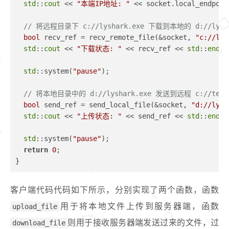
std
::
cout
 << 
"本端IP地址: "
 << socket.local_endpoin
// 将远程目录下 c://lyshark.exe 下载到本地的 d://lysha
bool
 recv_ref = recv_remote_file(&socket, 
"c://lys
std
::
cout
 << 
"下载状态: "
 << recv_ref << 
std
::
endl
;
std
::system(
"pause"
);
// 将本地目录中的 d://lyshark.exe 发送到远程 c://test
bool
 send_ref = send_local_file(&socket, 
"d://lysh
std
::
cout
 << 
"上传状态: "
 << send_ref << 
std
::
endl
;
std
::system(
"pause"
);
return
0
;
}
客户端代码代码如下所示，分别实现了两个函数，函数
upload_file
用于将本地文件上传到服务器端，函数
download_file
则用于接收服务器端发送过来的文件，过