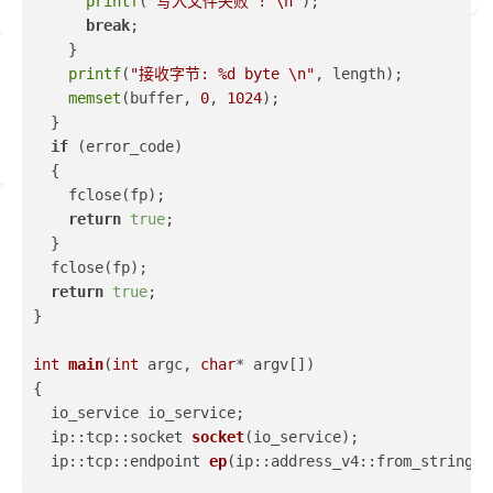
printf
(
"写入文件失败 ! \n"
);
break
;
    }
printf
(
"接收字节: %d byte \n"
, length);
memset
(buffer, 
0
, 
1024
);
  }
if
 (error_code)
  {
    fclose(fp);
return
true
;
  }
  fclose(fp);
return
true
;
}
int
main
(
int
 argc, 
char
* argv[])
{
  io_service io_service;
  ip::tcp::socket 
socket
(io_service)
;
  ip::tcp::endpoint 
ep
(ip::address_v4::from_string(
"