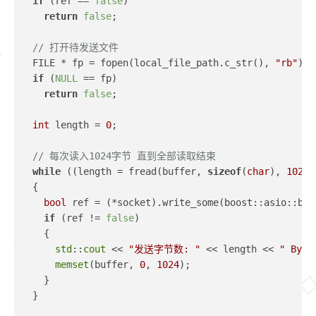
if
 (ref == 
false
)
return
false
;
// 打开待发送文件
  FILE * fp = fopen(local_file_path.c_str(), 
"rb"
);
if
 (
NULL
 == fp)
return
false
;
int
 length = 
0
;
// 每次读入1024字节 直到全部读取结束
while
 ((length = fread(buffer, 
sizeof
(
char
), 
1024
,
  {
bool
 ref = (*socket).write_some(boost::asio::buf
if
 (ref != 
false
)
    {
std
::
cout
 << 
"发送字节数: "
 << length << 
" Byte
memset
(buffer, 
0
, 
1024
);
    }
  }