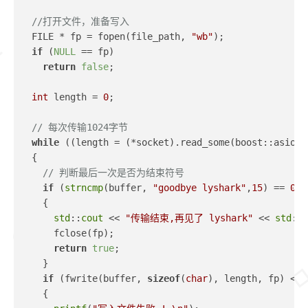
//打开文件，准备写入 
  FILE * fp = fopen(file_path, 
"wb"
);
if
 (
NULL
 == fp)
return
false
;
int
 length = 
0
;
// 每次传输1024字节
while
 ((length = (*socket).read_some(boost::asio::
  {
// 判断最后一次是否为结束符号
if
 (
strncmp
(buffer, 
"goodbye lyshark"
,
15
) == 
0
)
    {
std
::
cout
 << 
"传输结束,再见了 lyshark"
 << 
std
::
e
      fclose(fp);
return
true
;
    }
if
 (fwrite(buffer, 
sizeof
(
char
), length, fp) < l
    {