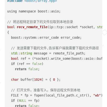
#
include
<boost/array.hpp>
using namespace boost::asio;
// 将远程特定目录下的文件拉取到本地目录
bool
recv_remote_file
(ip::tcp::socket *socket, 
std
::
{
  boost::system::error_code error_code;
// 发送需要下载的文件,告诉客户端我需要下载的文件路径
std
::
string
 message = remote_file_path;
bool
 ref = (*socket).write_some(boost::asio::buffe
if
 (ref == 
false
)
return
false
;
char
 buffer[
1024
] = { 
0
 };
// 打开文件，准备写入，保存远程文件到本地 
  FILE * fp = fopen(local_file_path.c_str(), 
"wb"
);
if
 (
NULL
 == fp)
return
false
;