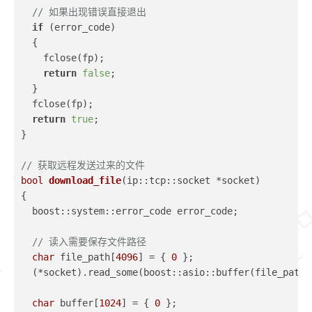
// 如果出现错误直接退出
if
 (error_code)
  {
    fclose(fp);
return
false
;
  }
  fclose(fp);
return
true
;
}
// 获取远程发送过来的文件
bool
download_file
(ip::tcp::socket *socket)
{
  boost::system::error_code error_code;
// 读入需要保存文件路径
char
 file_path[
4096
] = { 
0
 };
  (*socket).read_some(boost::asio::buffer(file_path)
char
 buffer[
1024
] = { 
0
 };