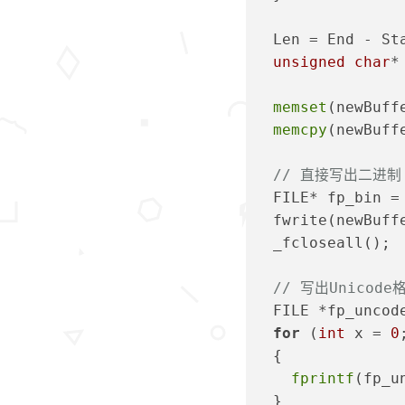
  Len = End - St
unsigned
char
*
memset
(newBuff
memcpy
(newBuff
// 直接写出二进制
  FILE* fp_bin =
  fwrite(newBuff
  _fcloseall();
// 写出Unicode格
  FILE *fp_uncod
for
 (
int
 x = 
0
  {
fprintf
(fp_u
  }