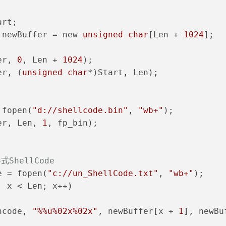
art;
 newBuffer = new 
unsigned
char
[Len + 
1024
];
er, 
0
, Len + 
1024
);
er, (
unsigned
char
*)Start, Len);
 fopen(
"d://shellcode.bin"
, 
"wb+"
);
er, Len, 
1
, fp_bin);
式ShellCode
e = fopen(
"c://un_ShellCode.txt"
, 
"wb+"
);
; x < Len; x++)
ncode, 
"%%u%02x%02x"
, newBuffer[x + 
1
], newBu