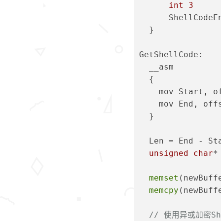
int
3
      ShellCodeE
  }
GetShellCode:
  __asm
  {
    mov Start, o
    mov End, off
  }
  Len = End - St
unsigned
char
*
memset
(newBuff
memcpy
(newBuff
// 使用异或加密She