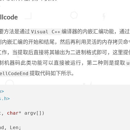
code
Visual C++
要方法是通过
编译器的内嵌汇编功能，通过
到内嵌汇编的开始和结尾，然后再利用灵活的内存拷贝命
工作，当提取后直接将其输出为二进制格式即可，这里提
u
制机器码此类功能可以直接被运行，第二种则是提取
ellCodeEnd
提取代码如下所示。
h>
s.h>
c, 
char
* argv[])
nd, Len;