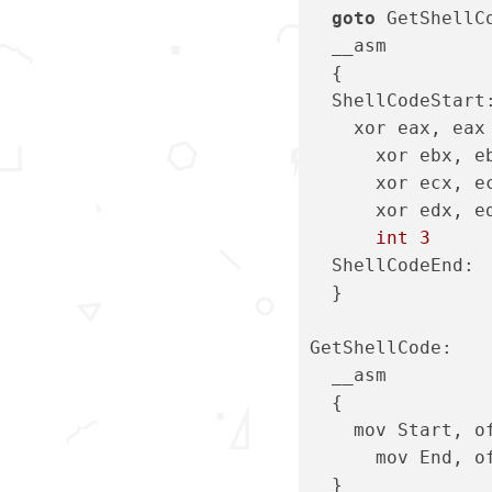
goto
 GetShellC
  __asm
  {
  ShellCodeStart
    xor eax, eax
      xor ebx, e
      xor ecx, e
      xor edx, e
int
3
  ShellCodeEnd:
  }
GetShellCode:
  __asm
  {
    mov Start, o
      mov End, o
  }