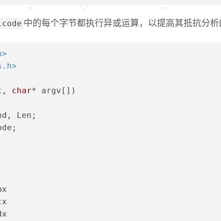
lcode
中的每个字节都执行异或运算，以提高其抵抗分析
h>
s.h>
c, 
char
* argv[])
nd, Len;
ode;
:
bx
cx
dx