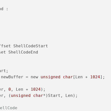
nd :
ffset ShellCodeStart
set ShellCodeEnd
art;
 newBuffer = new 
unsigned
char
[Len + 
1024
];
er, 
0
, Len + 
1024
);
er, (
unsigned
char
*)Start, Len);
llCode