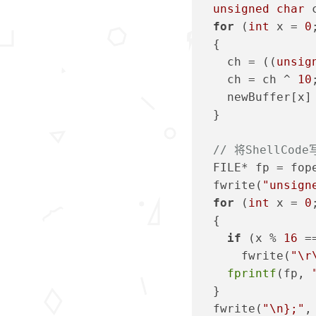
unsigned
char
 
for
 (
int
 x = 
0
  {
    ch = ((
unsig
    ch = ch ^ 
10
    newBuffer[x]
  }
// 将ShellCod
  FILE* fp = fop
  fwrite(
"unsign
for
 (
int
 x = 
0
  {
if
 (x % 
16
 =
      fwrite(
"\r
fprintf
(fp, 
  }
  fwrite(
"\n};"
,