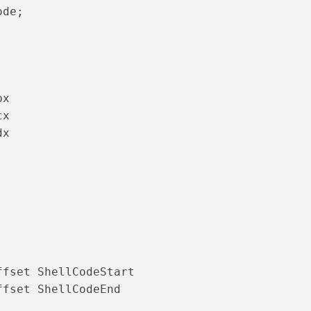
ode;
:
bx
cx
dx
ffset ShellCodeStart
ffset ShellCodeEnd