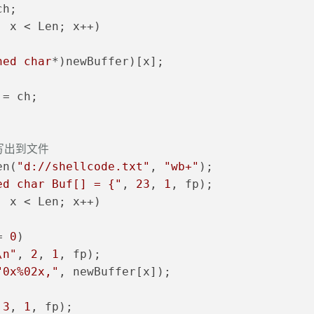
ch;
; x < Len; x++)
ned
char
*)newBuffer)[x];
;
 = ch;
e写出到文件
en(
"d://shellcode.txt"
, 
"wb+"
);
ed char Buf[] = {"
, 
23
, 
1
, fp);
; x < Len; x++)
= 
0
)
\n"
, 
2
, 
1
, fp);
"0x%02x,"
, newBuffer[x]);
 
3
, 
1
, fp);