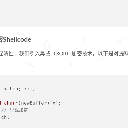
ellcode
de的混淆性，我们引入异或（XOR）加密技术。以下是对提
;
x < Len; x++)
d
char
*)newBuffer)[x];
 
// 异或加密
 ch;