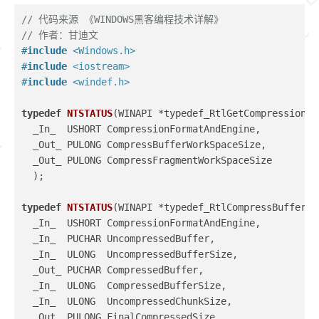
// 代码来源 《WINDOWS黑客编程技术详解》
// 作者：甘迪文
#
include
<Windows.h>
#
include
<iostream>
#
include
<windef.h>
typedef
NTSTATUS
(WINAPI *typedef_RtlGetCompressionWo
  _In_  USHORT CompressionFormatAndEngine,
  _Out_ PULONG CompressBufferWorkSpaceSize,
  _Out_ PULONG CompressFragmentWorkSpaceSize
  )
;
typedef
NTSTATUS
(WINAPI *typedef_RtlCompressBuffer)
(
  _In_  USHORT CompressionFormatAndEngine,
  _In_  PUCHAR UncompressedBuffer,
  _In_  ULONG  UncompressedBufferSize,
  _Out_ PUCHAR CompressedBuffer,
  _In_  ULONG  CompressedBufferSize,
  _In_  ULONG  UncompressedChunkSize,
  _Out_ PULONG FinalCompressedSize,