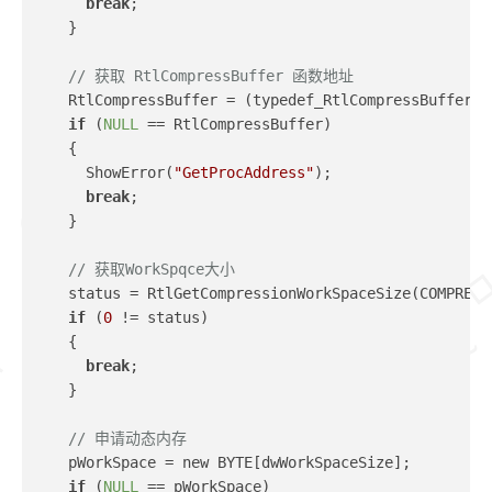
break
;
    }
// 获取 RtlCompressBuffer 函数地址
    RtlCompressBuffer = (typedef_RtlCompressBuffer):
if
 (
NULL
 == RtlCompressBuffer)
    {
      ShowError(
"GetProcAddress"
);
break
;
    }
// 获取WorkSpqce大小
    status = RtlGetCompressionWorkSpaceSize(COMPRESS
if
 (
0
 != status)
    {
break
;
    }
// 申请动态内存
    pWorkSpace = new BYTE[dwWorkSpaceSize];
if
 (
NULL
 == pWorkSpace)