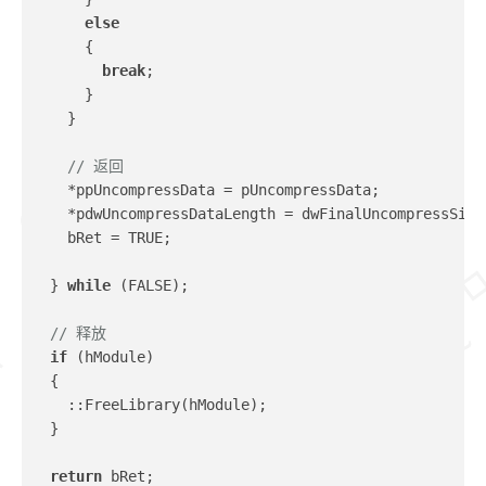
else
      {
break
;
      }
    }
// 返回
    *ppUncompressData = pUncompressData;
    *pdwUncompressDataLength = dwFinalUncompressSize
    bRet = TRUE;
  } 
while
 (FALSE);
// 释放
if
 (hModule)
  {
    ::FreeLibrary(hModule);
  }
return
 bRet;