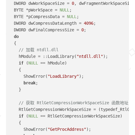
  DWORD dwWorkSpaceSize = 
0
, dwFragmentWorkSpaceSize
  BYTE *pWorkSpace = 
NULL
;
  BYTE *pCompressData = 
NULL
;
  DWORD dwCompressDataLength = 
4096
;
  DWORD dwFinalCompressSize = 
0
;
do
  {
// 加载 ntdll.dll 
    hModule = ::LoadLibrary(
"ntdll.dll"
);
if
 (
NULL
 == hModule)
    {
      ShowError(
"LoadLibrary"
);
break
;
    }
// 获取 RtlGetCompressionWorkSpaceSize 函数地址
    RtlGetCompressionWorkSpaceSize = (typedef_RtlGet
if
 (
NULL
 == RtlGetCompressionWorkSpaceSize)
    {
      ShowError(
"GetProcAddress"
);