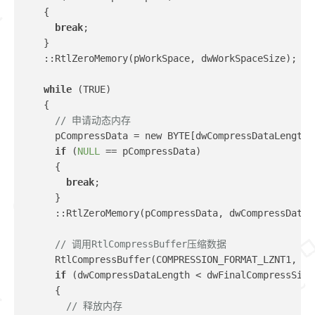
    {
break
;
    }
    ::RtlZeroMemory(pWorkSpace, dwWorkSpaceSize);
while
 (TRUE)
    {
// 申请动态内存
      pCompressData = new BYTE[dwCompressDataLength]
if
 (
NULL
 == pCompressData)
      {
break
;
      }
      ::RtlZeroMemory(pCompressData, dwCompressDataL
// 调用RtlCompressBuffer压缩数据
      RtlCompressBuffer(COMPRESSION_FORMAT_LZNT1, pU
if
 (dwCompressDataLength < dwFinalCompressSize
      {
// 释放内存