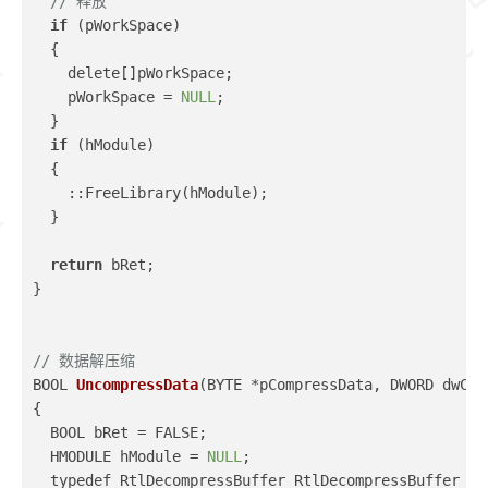
// 释放
if
 (pWorkSpace)
  {
    delete[]pWorkSpace;
    pWorkSpace = 
NULL
;
  }
if
 (hModule)
  {
    ::FreeLibrary(hModule);
  }
return
 bRet;
}
// 数据解压缩
BOOL 
UncompressData
(BYTE *pCompressData, DWORD dwCom
{
  BOOL bRet = FALSE;
  HMODULE hModule = 
NULL
;
  typedef_RtlDecompressBuffer RtlDecompressBuffer = 