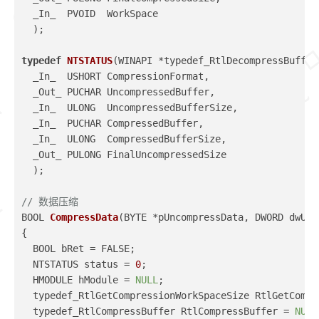
  _In_  PVOID  WorkSpace
  )
;
typedef
NTSTATUS
(WINAPI *typedef_RtlDecompressBuffer
  _In_  USHORT CompressionFormat,
  _Out_ PUCHAR UncompressedBuffer,
  _In_  ULONG  UncompressedBufferSize,
  _In_  PUCHAR CompressedBuffer,
  _In_  ULONG  CompressedBufferSize,
  _Out_ PULONG FinalUncompressedSize
  )
;
// 数据压缩
BOOL 
CompressData
(BYTE *pUncompressData, DWORD dwUnc
{
  BOOL bRet = FALSE;
  NTSTATUS status = 
0
;
  HMODULE hModule = 
NULL
;
  typedef_RtlGetCompressionWorkSpaceSize RtlGetCompr
  typedef_RtlCompressBuffer RtlCompressBuffer = 
NULL