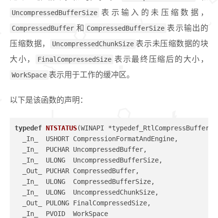
UncompressedBufferSize
表示输入的未压缩数据，
CompressedBuffer
和
CompressedBufferSize
表示输出的
压缩数据，
UncompressedChunkSize
表示未压缩数据的块
大小，
FinalCompressedSize
表示最终压缩后的大小，
WorkSpace
表示用于工作的缓冲区。
以下是该函数的声明：
typedef
NTSTATUS
(WINAPI *typedef_RtlCompressBuffer)
(
  _In_  USHORT CompressionFormatAndEngine,
  _In_  PUCHAR UncompressedBuffer,
  _In_  ULONG  UncompressedBufferSize,
  _Out_ PUCHAR CompressedBuffer,
  _In_  ULONG  CompressedBufferSize,
  _In_  ULONG  UncompressedChunkSize,
  _Out_ PULONG FinalCompressedSize,
  _In_  PVOID  WorkSpace