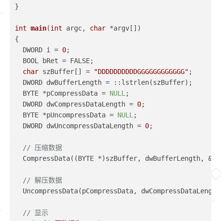
}
int
main
(
int
 argc, 
char
 *argv[])
{
  DWORD i = 
0
;
  BOOL bRet = FALSE;
char
 szBuffer[] = 
"DDDDDDDDDDGGGGGGGGGGGG"
;
  DWORD dwBufferLength = ::lstrlen(szBuffer);
  BYTE *pCompressData = 
NULL
;
  DWORD dwCompressDataLength = 
0
;
  BYTE *pUncompressData = 
NULL
;
  DWORD dwUncompressDataLength = 
0
;
// 压缩数据
  CompressData((BYTE *)szBuffer, dwBufferLength, &pC
// 解压数据
  UncompressData(pCompressData, dwCompressDataLength
// 显示