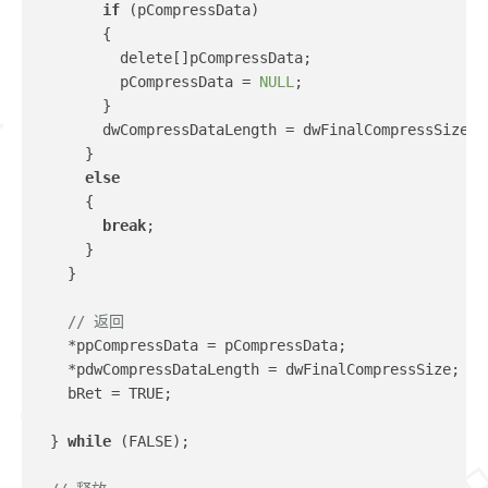
if
 (pCompressData)
        {
          delete[]pCompressData;
          pCompressData = 
NULL
;
        }
        dwCompressDataLength = dwFinalCompressSize;
      }
else
      {
break
;
      }
    }
// 返回
    *ppCompressData = pCompressData;
    *pdwCompressDataLength = dwFinalCompressSize;
    bRet = TRUE;
  } 
while
 (FALSE);