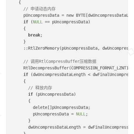
    {
// 申请动态内存
      pUncompressData = new BYTE[dwUncompressDataLen
if
 (
NULL
 == pUncompressData)
      {
break
;
      }
      ::RtlZeroMemory(pUncompressData, dwUncompressD
// 调用RtlCompressBuffer压缩数据
      RtlDecompressBuffer(COMPRESSION_FORMAT_LZNT1, 
if
 (dwUncompressDataLength < dwFinalUncompress
      {
// 释放内存
if
 (pUncompressData)
        {
          delete[]pUncompressData;
          pUncompressData = 
NULL
;
        }
        dwUncompressDataLength = dwFinalUncompressSi
      }