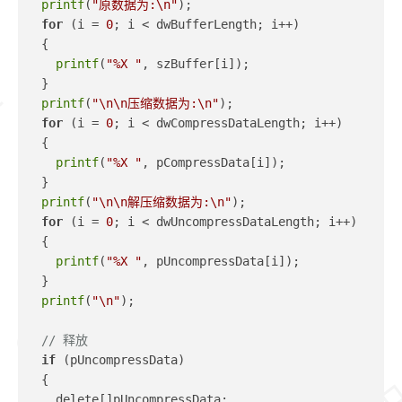
printf
(
"原数据为:\n"
);
for
 (i = 
0
; i < dwBufferLength; i++)
  {
printf
(
"%X "
, szBuffer[i]);
  }
printf
(
"\n\n压缩数据为:\n"
);
for
 (i = 
0
; i < dwCompressDataLength; i++)
  {
printf
(
"%X "
, pCompressData[i]);
  }
printf
(
"\n\n解压缩数据为:\n"
);
for
 (i = 
0
; i < dwUncompressDataLength; i++)
  {
printf
(
"%X "
, pUncompressData[i]);
  }
printf
(
"\n"
);
// 释放
if
 (pUncompressData)
  {
    delete[]pUncompressData;