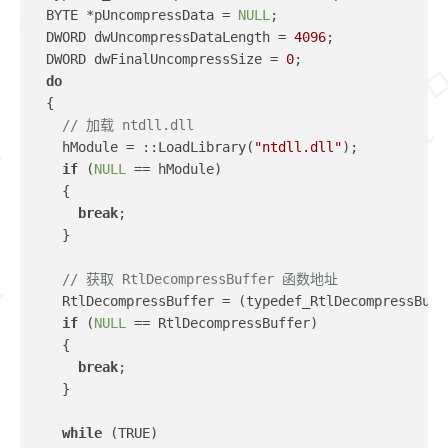
  BYTE *pUncompressData = 
NULL
;
  DWORD dwUncompressDataLength = 
4096
;
  DWORD dwFinalUncompressSize = 
0
;
do
  {
// 加载 ntdll.dll 
    hModule = ::LoadLibrary(
"ntdll.dll"
);
if
 (
NULL
 == hModule)
    {
break
;
    }
// 获取 RtlDecompressBuffer 函数地址
    RtlDecompressBuffer = (typedef_RtlDecompressBuff
if
 (
NULL
 == RtlDecompressBuffer)
    {
break
;
    }
while
 (TRUE)