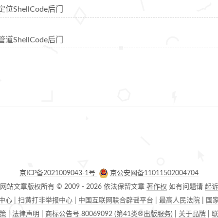
定位ShellCode后门
管道ShellCode后门
京ICP备2021009043-1号
京公安网备11011502004704
网站文章版权所有 © 2009 -
2026
依法保留文章
著作权
如有问题请
起
中心
|
扫黄打非举报中心
|
中国互联网联合辟谣平台
|
最高人民法院
|
国
策
|
法律声明
|
商标公告号 80069092 (第41类®出版服务)
|
关于品牌
|