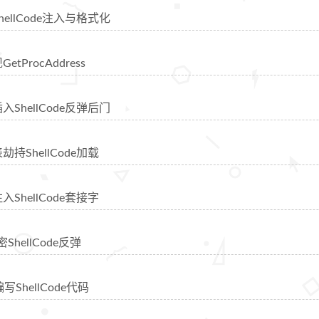
ShellCode注入与格式化
GetProcAddress
插入ShellCode反弹后门
表劫持ShellCode加载
注入ShellCode套接字
密ShellCode反弹
编写ShellCode代码