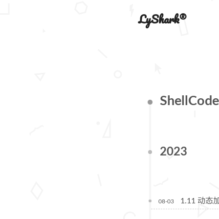
LyShark®
ShellCod
2023
1.11 动态
08-03